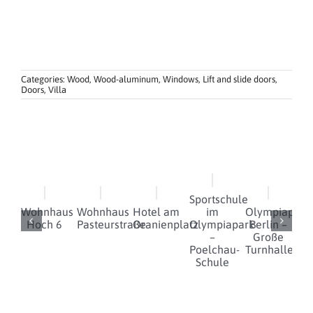
Categories:
Wood
,
Wood-aluminum
,
Windows
,
Lift and slide doors
,
Doors
,
Villa
Sportschule
Wohnhaus
Wohnhaus
Hotel am
im
Olympiapark
Hoch 6
Pasteurstraße
Oranienplatz
Olympiapark
Berlin –
D
–
Große
Poelchau-
Turnhalle
Schule