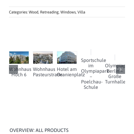
Categories:
Wood
,
Retreading
,
Windows
,
Villa
Sportschule
im
Olympiapark
Wohnhaus
Wohnhaus
Hotel am
Olympiapark
Berlin –
D
Hoch 6
Pasteurstraße
Oranienplatz
–
Große
Poelchau-
Turnhalle
Schule
OVERVIEW: ALL PRODUCTS