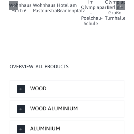
im
Olympiapark
Wohnhaus
Wohnhaus
Hotel am
Olympiapark
Berlin –
D
Hoch 6
Pasteurstraße
Oranienplatz
–
Große
Poelchau-
Turnhalle
Schule
OVERVIEW: ALL PRODUCTS
WOOD
WOOD ALUMINIUM
ALUMINIUM