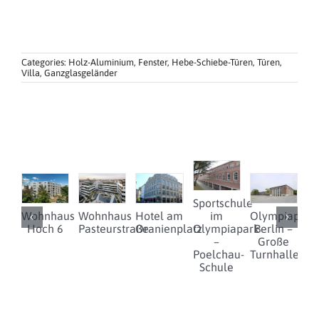
Categories:
Holz-Aluminium
,
Fenster
,
Hebe-Schiebe-Türen
,
Türen
,
Villa
,
Ganzglasgeländer
Sportschule
Wohnhaus
Wohnhaus
Hotel am
im
Olympiapark
Hoch 6
Pasteurstraße
Oranienplatz
Olympiapark
Berlin –
D
–
Große
Poelchau-
Turnhalle
Schule