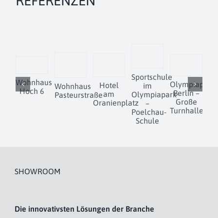
REFERENZEN
Sportschule
Wohnhaus
Olympiapark
Hotel
im
Wohnhaus
Hoch 6
Berlin –
D
am
Olympiapark
Pasteurstraße
Große
Oranienplatz
–
Turnhalle
Poelchau-
Schule
SHOWROOM
Die innovativsten Lösungen der Branche