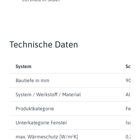
Technische Daten
System
Schüc
Bautiefe in mm
90
System / Werkstoff / Material
Alumi
Produktkategorie
Fenste
Unterkategorie Fenster
Isolie
max. Wärmeschutz [W/m²K]
0,75