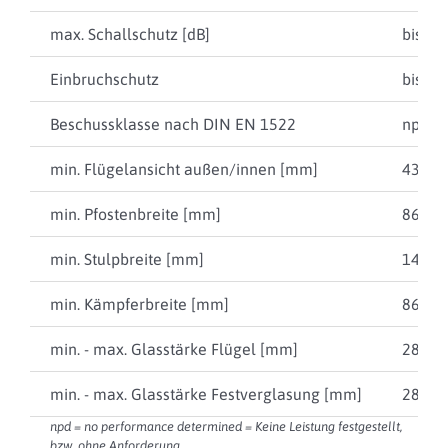
max. Schallschutz [dB]
bis 47
Einbruchschutz
bis RC
Beschussklasse nach DIN EN 1522
npd
min. Flügelansicht außen/innen [mm]
43 / 8
min. Pfostenbreite [mm]
86
min. Stulpbreite [mm]
148
min. Kämpferbreite [mm]
86
min. - max. Glasstärke Flügel [mm]
28 … 
min. - max. Glasstärke Festverglasung [mm]
28 … 
npd = no performance determined = Keine Leistung festgestellt,
bzw. ohne Anforderung