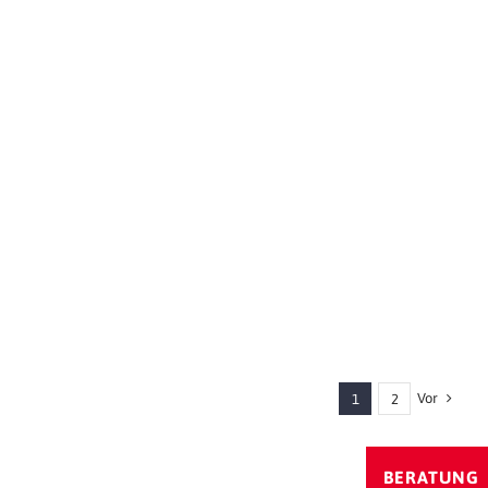
TIMM W 105 I
Das Premium-Holz-Integral-Fenster
Vor
1
2
BERATUNG