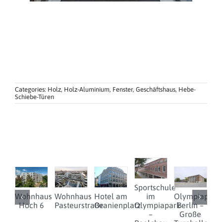
Categories:
Holz
,
Holz-Aluminium
,
Fenster
,
Geschäftshaus
,
Hebe-
Schiebe-Türen
Sportschule
Wohnhaus
Wohnhaus
Hotel am
im
Olympiapark
Hoch 6
Pasteurstraße
Oranienplatz
Olympiapark
Berlin –
D
–
Große