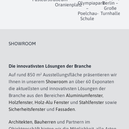
Olympiapark
Berlin –
Oranienplatz
–
Große
Poelchau-
Turnhalle
Schule
SHOWROOM
Die innovativsten Lösungen der Branche
Auf rund 850 m² Ausstellungsfläche präsentieren wir
Ihnen in unserem
Showroom
an über 60 Exponaten
die aktuellsten und innovativsten Lösungen der
Branche aus den Bereichen
Aluminiumfenster
,
Holzfenster
,
Holz-Alu Fenster
und
Stahlfenster
sowie
Sicherheitsfenster
und
Fassaden
.
Architekten
,
Bauherren
und Partnern im
Objektgeschäft bieten wir die Möglichkeit, alle Arten