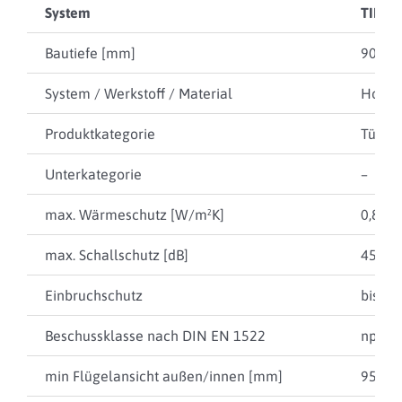
System
TIMM 
Bautiefe [mm]
90
System / Werkstoff / Material
Holz
Produktkategorie
Türen
Unterkategorie
–
max. Wärmeschutz [W/m²K]
0,80
max. Schallschutz [dB]
45
Einbruchschutz
bis RC
Beschussklasse nach DIN EN 1522
npd
min Flügelansicht außen/innen [mm]
95 / 1