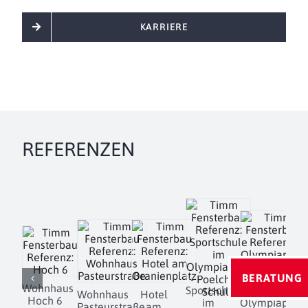
KARRIERE
REFERENZEN
BERATUNG
Wohnhaus
Sportschule
Wohnhaus
Hotel
Hoch 6
im
Olympiapark
Pasteurstraße
am
D