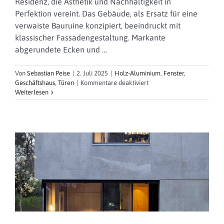
Residenz, die Ästhetik und Nachhaltigkeit in
Perfektion vereint. Das Gebäude, als Ersatz für eine
verwaiste Bauruine konzipiert, beeindruckt mit
klassischer Fassadengestaltung. Markante
abgerundete Ecken und …
Von
Sebastian Peise
|
2. Juli 2025
|
Holz-Aluminium
,
Fenster
,
für
Geschäftshaus
,
Türen
|
Kommentare deaktiviert
HGJ
Weiterlesen
(Publix)