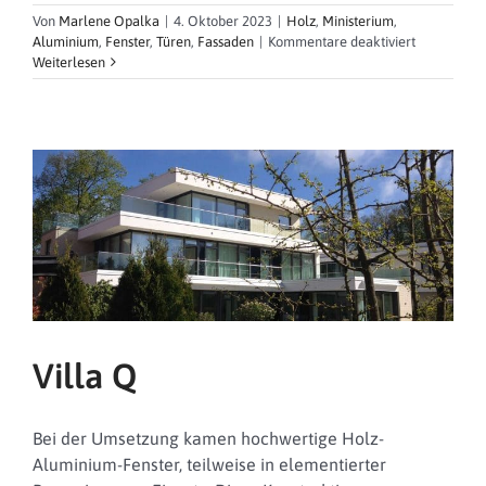
Von
Marlene Opalka
|
4. Oktober 2023
|
Holz
,
Ministerium
,
für
Aluminium
,
Fenster
,
Türen
,
Fassaden
|
Kommentare deaktiviert
Landesvert
Weiterlesen
Baden-
Württembe
in
Brüssel
Villa Q
Bei der Umsetzung kamen hochwertige Holz-
Aluminium-Fenster, teilweise in elementierter