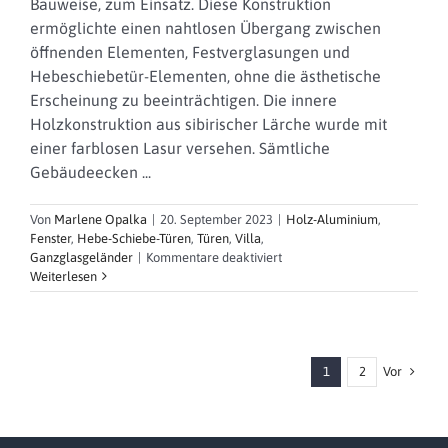
Bauweise, zum Einsatz. Diese Konstruktion
ermöglichte einen nahtlosen Übergang zwischen
öffnenden Elementen, Festverglasungen und
Hebeschiebetür-Elementen, ohne die ästhetische
Erscheinung zu beeinträchtigen. Die innere
Holzkonstruktion aus sibirischer Lärche wurde mit
einer farblosen Lasur versehen. Sämtliche
Gebäudeecken ...
Von
Marlene Opalka
|
20. September 2023
|
Holz-Aluminium
,
Fenster
,
Hebe-Schiebe-Türen
,
Türen
,
Villa
,
für
Ganzglasgeländer
|
Kommentare deaktiviert
Villa
Weiterlesen
Q
Vor
1
2