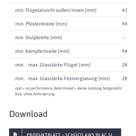
min. Flügelansicht außen/innen [mm]
43 / 8
min. Pfostenbreite [mm]
94
min. Stulpbreite [mm]
--
min. Kämpferbreite [mm]
94
min. - max. Glasstärke Flügel [mm]
28 … 
min. - max. Glasstärke Festverglasung [mm]
28 … 
npd = no performance determined = Keine Leistung festgestellt,
bzw. ohne Anforderung
Download
PRODUKTBLATT – SCHÜCO AWS 90 AC.SI