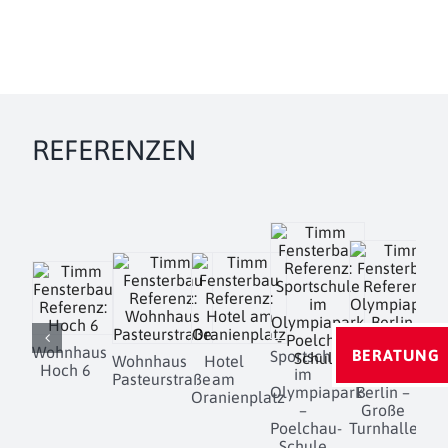
REFERENZEN
Wohnhaus
BERATUNG
Sportschule
Wohnhaus
Hotel
Hoch 6
im
Olympiapark
Pasteurstraße
am
D
Olympiapark
Berlin –
Oranienplatz
–
Große
Poelchau-
Turnhalle
Schule