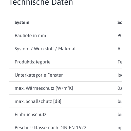
Technische Daten
System
Schüc
Bautiefe in mm
90
System / Werkstoff / Material
Alumi
Produktkategorie
Fenste
Unterkategorie Fenster
Isolie
max. Wärmeschutz [W/m²K]
0,82
max. Schallschutz [dB]
bis 47
Einbruchschutz
bis RC
Beschussklasse nach DIN EN 1522
npd