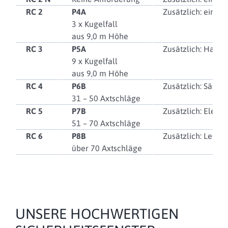
RC 2
P4A
Zusätzlich: einfa
3 x Kugelfall
aus 9,0 m Höhe
RC 3
P5A
Zusätzlich: Hand
9 x Kugelfall
aus 9,0 m Höhe
RC 4
P6B
Zusätzlich: Sägew
31 – 50 Axtschläge
RC 5
P7B
Zusätzlich: Elekt
51 – 70 Axtschläge
RC 6
P8B
Zusätzlich: Leist
über 70 Axtschläge
UNSERE HOCHWERTIGEN