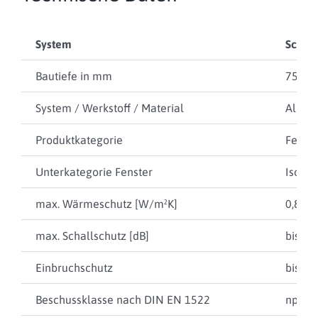
System
Schüc
Bautiefe in mm
75
System / Werkstoff / Material
Alumi
Produktkategorie
Fenste
Unterkategorie Fenster
Isolie
max. Wärmeschutz [W/m²K]
0,80
max. Schallschutz [dB]
bis 48
Einbruchschutz
bis RC
Beschussklasse nach DIN EN 1522
npd