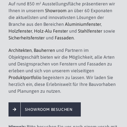
Auf rund 850 m² Ausstellungsfläche präsentieren wir
Ihnen in unserem
Showroom
an über 60 Exponaten
die aktuellsten und innovativsten Lösungen der
Branche aus den Bereichen
Aluminiumfenster
,
Holzfenster
,
Holz-Alu Fenster
und
Stahlfenster
sowie
Sicherheitsfenster
und
Fassaden
.
Architekten
,
Bauherren
und Partnern im
Objektgeschäft bieten wir die Möglichkeit, alle Arten
und Designsprachen von Fenstern und Fassaden zu
erleben und sich von unserem vielseitigen
Produktportfolio
begeistern zu lassen. Wir laden Sie
herzlich ein, diese Erlebniswelt für Ihre Bauvorhaben
und Planungen zu nutzen.
SHOWROOM BESUCHEN
Hinweis:
Bitte besuchen Sie uns nach einem vorab mit