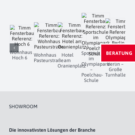
Wohnhaus
BERATUNG
Sportschule
Wohnhaus
Hotel
Hoch 6
im
Olympiapark
Pasteurstraße
am
D
Olympiapark
Berlin –
Oranienplatz
–
Große
Poelchau-
Turnhalle
Schule
SHOWROOM
Die innovativsten Lösungen der Branche