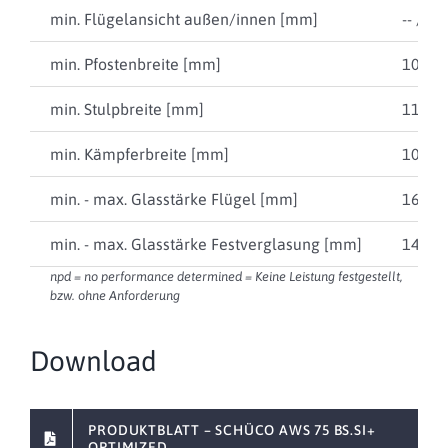
min. Flügelansicht außen/innen [mm]
-- / 50
min. Pfostenbreite [mm]
100
min. Stulpbreite [mm]
112
min. Kämpferbreite [mm]
100
min. - max. Glasstärke Flügel [mm]
16 … 
min. - max. Glasstärke Festverglasung [mm]
14 … 
npd = no performance determined = Keine Leistung festgestellt,
bzw. ohne Anforderung
Download
PRODUKTBLATT – SCHÜCO AWS 75 BS.SI+
OPTIMIZED