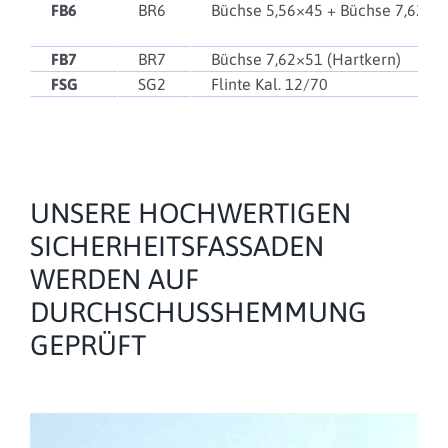
FB6
BR6
Büchse 5,56×45 + Büchse 7,62×5
FB7
BR7
Büchse 7,62×51 (Hartkern)
FSG
SG2
Flinte Kal. 12/70
UNSERE HOCHWERTIGEN
SICHERHEITSFASSADEN
WERDEN AUF
DURCHSCHUSSHEMMUNG
GEPRÜFT