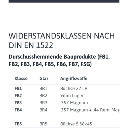
WIDERSTANDSKLASSEN NACH
DIN EN 1522
Durschusshemmende
Bauprodukte (FB1,
FB2, FB3, FB4, FB5, FB6, FB7, FSG)
Klasse
Glas
Angriffswaffe
FB1
BR1
Büchse 22 LR
FB2
BR2
9mm Luger
FB3
BR3
.357 Magnum
FB4
BR4
.357 Magnum + .44 Rem. Magnu
FB5
BR5
Büchse 5,56×45