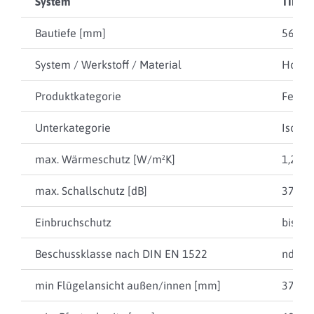
System
TIMM 
Bautiefe [mm]
56
System / Werkstoff / Material
Holz
Produktkategorie
Fenste
Unterkategorie
Isolie
max. Wärmeschutz [W/m²K]
1,2
max. Schallschutz [dB]
37
Einbruchschutz
bis RC
Beschussklasse nach DIN EN 1522
ndp
min Flügelansicht außen/innen [mm]
37 / 6