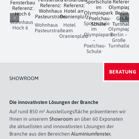
Wohnhaus
Sportschule
Wohnhaus
Hotel
Hoch 6
im
Olympiapark
Pasteurstraße
am
D
Olympiapark
Berlin –
Oranienplatz
–
Große
Poelchau-
Turnhalle
Schule
BERATUNG
SHOWROOM
Die innovativsten Lösungen der Branche
Auf rund 850 m² Ausstellungsfläche präsentieren wir
Ihnen in unserem
Showroom
an über 60 Exponaten
die aktuellsten und innovativsten Lösungen der
Branche aus den Bereichen
Aluminiumfenster
,