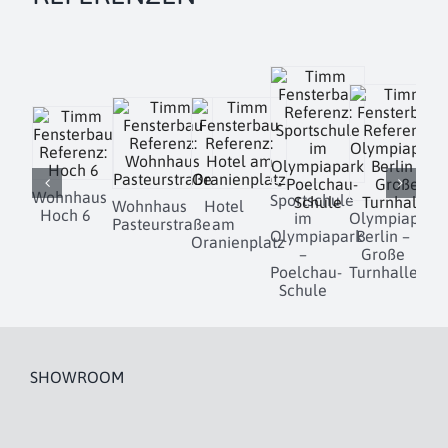
Wohnhaus
Sportschule
Wohnhaus
Hotel
Hoch 6
im
Olympiapark
Pasteurstraße
am
D
Olympiapark
Berlin –
Oranienplatz
–
Große
Poelchau-
Turnhalle
Schule
SHOWROOM