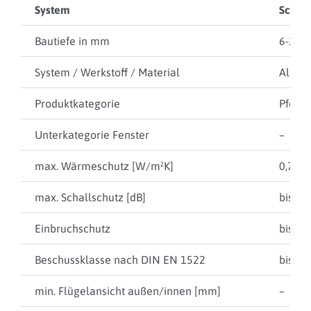
System
Schüc
Bautiefe in mm
6-255
System / Werkstoff / Material
Alumi
Produktkategorie
Pfoste
Unterkategorie Fenster
–
max. Wärmeschutz [W/m²K]
0,70
max. Schallschutz [dB]
bis 48
Einbruchschutz
bis RC
Beschussklasse nach DIN EN 1522
bis FB
min. Flügelansicht außen/innen [mm]
–