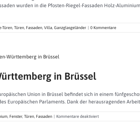
ssaden wurden in die Pfosten-Riegel-Fassaden Holz-Aluminium
e-Türen
,
Türen
,
Fassaden
,
Villa
,
Ganzglasgeländer
|
0 Kommentare
ürttemberg in Brüssel
ropäischen Union in Brüssel befindet sich in einem fünfgesch
des Europäischen Parlaments. Dank der herausragenden Arbeit v
für
nium
,
Fenster
,
Türen
,
Fassaden
|
Kommentare deaktiviert
Landesvertretung
Baden-
Württemberg
in