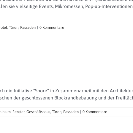
llen sie vielseitige Events, Mikromessen, Pop-up-Intervention
otel
,
Türen
,
Fassaden
|
0 Kommentare
 die Initiative "Spore" in Zusammenarbeit mit den Architekte
ischen der geschlossenen Blockrandbebauung und der Freifläch
minium
,
Fenster
,
Geschäftshaus
,
Türen
,
Fassaden
|
0 Kommentare