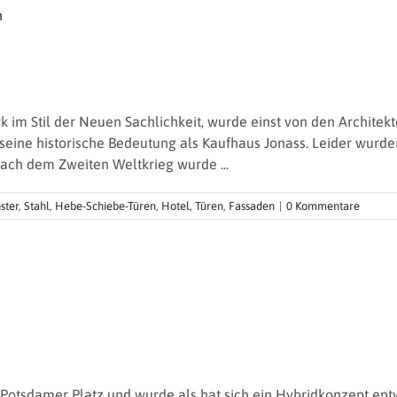
Brüssel
im Stil der Neuen Sachlichkeit, wurde einst von den Architekt
 seine historische Bedeutung als Kaufhaus Jonass. Leider wurde
Nach dem Zweiten Weltkrieg wurde ...
ster
,
Stahl
,
Hebe-Schiebe-Türen
,
Hotel
,
Türen
,
Fassaden
|
0 Kommentare
Potsdamer Platz und wurde als hat sich ein Hybridkonzept entwic