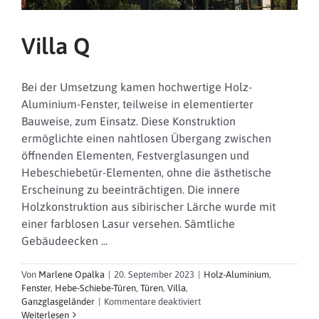
Villa Q
Bei der Umsetzung kamen hochwertige Holz-
Aluminium-Fenster, teilweise in elementierter
Bauweise, zum Einsatz. Diese Konstruktion
ermöglichte einen nahtlosen Übergang zwischen
öffnenden Elementen, Festverglasungen und
Hebeschiebetür-Elementen, ohne die ästhetische
Erscheinung zu beeinträchtigen. Die innere
Holzkonstruktion aus sibirischer Lärche wurde mit
einer farblosen Lasur versehen. Sämtliche
Gebäudeecken ...
Von
Marlene Opalka
|
20. September 2023
|
Holz-Aluminium
,
Fenster
,
Hebe-Schiebe-Türen
,
Türen
,
Villa
,
für
Ganzglasgeländer
|
Kommentare deaktiviert
Villa
Weiterlesen