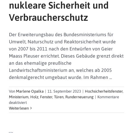
nukleare Sicherheit und
Verbraucherschutz
Der Erweiterungsbau des Bundesministeriums für
Umwelt, Naturschutz und Reaktorsicherheit wurde
von 2007 bis 2011 nach den Entwürfen von Geier
Maass Pleuser errichtet. Dieses Gebäude grenzt direkt
an das ehemalige preußische
Landwirtschaftsministerium an, welches ab 2005
denkmalgerecht umgebaut wurde. Im Rahmen ...
Von
Marlene Opalka
|
11. September 2023
|
Hochsicherheitsfenster
,
Ministerium
,
Holz
,
Fenster
,
Türen
,
Runderneuerung
|
Kommentare
für
deaktiviert
Bundesministerium
Weiterlesen
für
Umwelt,
Naturschutz,
nukleare